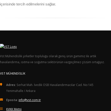
içerisinde tercih edilmelerini sağlar.
Vst Mühendislik şirketler topluluğu olarak geniş ürün gamımız ile artık
havalandırma, ısıtma ve soğutma sektörünün vazgeçilmez çözüm ortağıyız.
VST MÜHENDİSLİK
Adres:
Serhat Mah. İvedik OSB Havalandırmacılar Cad. No:145
Yenimahalle / Ankara
Eposta:
info@vst.com.tr
KVKK Metni