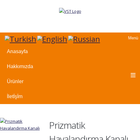
Menü
Anasayfa
Hakkımızda
Ürünler
İletİşİm
Prizmatik
Havalandırma Kanalı