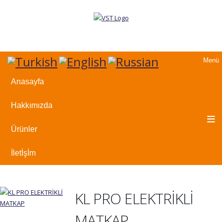
Menü
Anasayfa
Hakkımızda
Ürünler
İletİşİm
KL PRO ELEKTRİKLİ
MATKAP