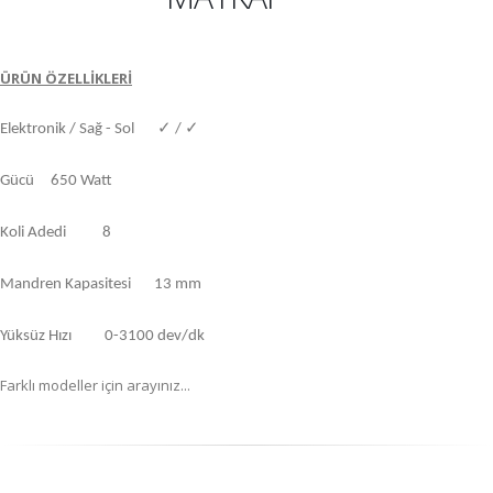
ÜRÜN ÖZELLİKLERİ
Elektronik / Sağ - Sol ✓ / ✓
Gücü 650 Watt
Koli Adedi 8
Mandren Kapasitesi 13 mm
Yüksüz Hızı 0-3100 dev/dk
Farklı modeller için arayınız...