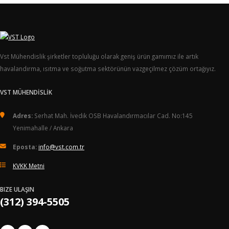
Vst Mühendislik şirketler topluluğu olarak geniş ürün gamımız ile artık
havalandırma, ısıtma ve soğutma sektörünün vazgeçilmez çözüm ortağıyız.
VST MÜHENDİSLİK
Adres:
Serhat Mah. İvedik OSB Havalandırmacılar Cad. No:145
Yenimahalle / Ankara
Eposta:
info@vst.com.tr
KVKK Metni
BIZE ULAŞIN
(312) 394-5505