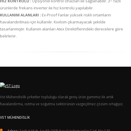
HIZ KONTROLÜ :
Opsiyonel kontrol cihazları ile sağlanabilir. 3~ fazlı
ürünlerde frekans inverter ile hız kontrolü yapılabilir.
KULLANIM ALANLARI :
Ex-Proof Fanlar yüksek riskli ortamların
havalandırılması için kullanılır. Kıvılcım çıkarmayacak şekilde
tasarlanmıştır. Kullanım alanları Atex Direktiflerindeki derecelere göre
belirlenir.
Vst Mühendislik şirketler topluluğu olarak geniş ürün gamımız ile artık
havalandırma, ısıtma ve soğutma sektörünün vazgeçilmez çözüm ortağıyız.
VST MÜHENDİSLİK
Adres:
Serhat Mah. İvedik OSB Havalandırmacılar Cad. No:145