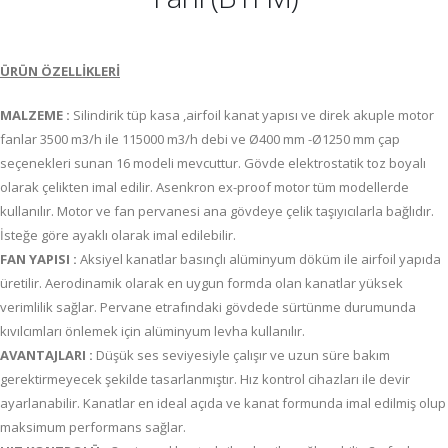
ÜRÜN ÖZELLİKLERİ
MALZEME :
Silindirik tüp kasa ,airfoil kanat yapısı ve direk akuple motor
fanlar 3500 m3/h ile 115000 m3/h debi ve Ø400 mm -Ø1250 mm çap
seçenekleri sunan 16 modeli mevcuttur. Gövde elektrostatik toz boyalı
olarak çelikten imal edilir. Asenkron ex-proof motor tüm modellerde
kullanılır. Motor ve fan pervanesi ana gövdeye çelik taşıyıcılarla bağlıdır.
İsteğe göre ayaklı olarak imal edilebilir.
FAN YAPISI :
Aksiyel kanatlar basınçlı alüminyum döküm ile airfoil yapıda
üretilir. Aerodinamik olarak en uygun formda olan kanatlar yüksek
verimlilik sağlar. Pervane etrafındaki gövdede sürtünme durumunda
kıvılcımları önlemek için alüminyum levha kullanılır.
AVANTAJLARI :
Düşük ses seviyesiyle çalışır ve uzun süre bakım
gerektirmeyecek şekilde tasarlanmıştır. Hız kontrol cihazları ile devir
ayarlanabilir. Kanatlar en ideal açıda ve kanat formunda imal edilmiş olup
maksimum performans sağlar.