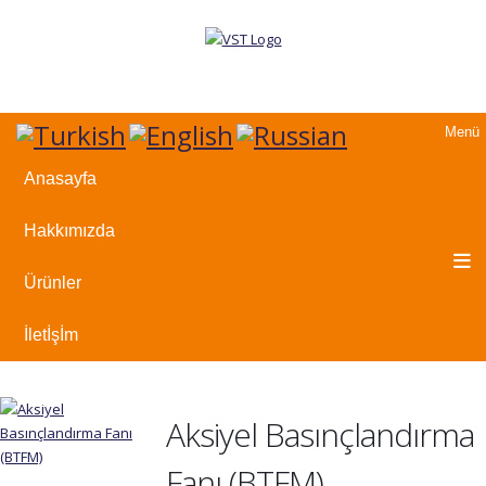
Menü
Anasayfa
Hakkımızda
Ürünler
İletİşİm
Aksiyel Basınçlandırma
Fanı (BTFM)